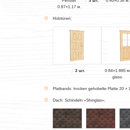
Fenster
3 шт.
0.40×0.38 м.
0.87×1.17 м.
Holztüren;
2 шт.
0.84×1.885 м
glass.
Platbands: trocken gehobelte Platte 20 ×
Dach: Schindeln «Shinglas»;