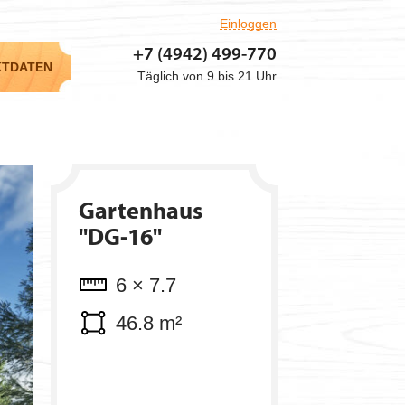
kilogramm
Einloggen
Lautstärke: 11.44
+7 (4942)
499-770
KTDATEN
m³
Täglich von 9 bis 21 Uhr
Gartenhaus
"DG-16"
6 × 7.7
46.8 m²