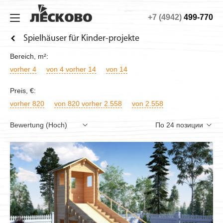
+7 (4942)
499-770
PROJEKTE
ZU HAUSE
TECHNOLOGIE
ÜBER DIE FIRMA
Spielhäuser für Kinder-projekte
Zu Hause
Garten
Technologie
Über die Firma
Bereich
, m²:
Aussensaunen
Landhäuser
Material
MONTAGESERVICE
vorher 4
von 4 vorher 14
von 14
Pavillons
Gästehäuser
Aufbau
Händler
Preis
, €:
vorher 820
von 820 vorher 2.558
von 2.558
Kinderspielhäuser
Hausmontage
Wie bestelle ich
Veranden
Fotogalerie
Gerätehäuser
Gartenmöbel Holz
Hundehütten
Carports aus Holz