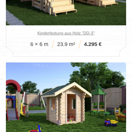
Kinderfestung aus Holz "DD-3"
6 × 6 m
23.9 m²
4.295 €