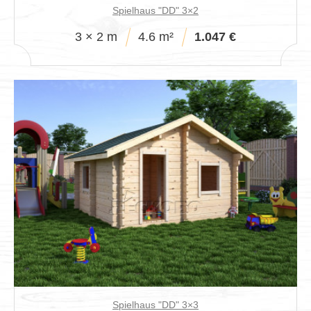
Spielhaus "DD" 3×2
3 × 2 m
4.6 m²
1.047 €
Spielhaus "DD" 3×3