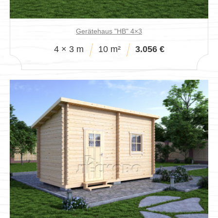
Gerätehaus "HB" 4×3
4 × 3 m
10 m²
3.056 €