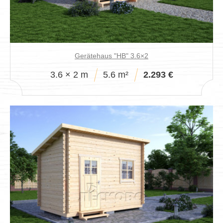
Gerätehaus "HB" 3.6×2
3.6 × 2 m
5.6 m²
2.293 €