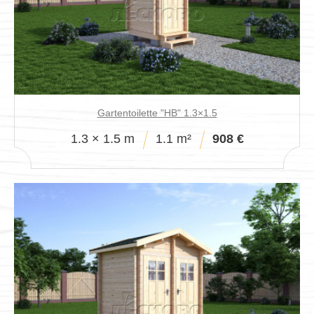
Verkaufspavillon
Gartentoilette "HB" 1.3×1.5
1.3 × 1.5 m
1.1 m²
908 €