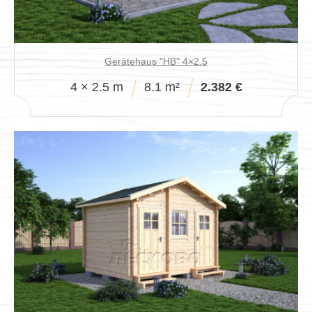
Gerätehaus "HB" 4×2.5
4 × 2.5 m
8.1 m²
2.382 €