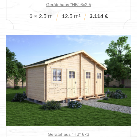
Gerätehaus "HB" 6х2.5
6 × 2.5 m
12.5 m²
3.114 €
Gerätehaus "HB" 6×3