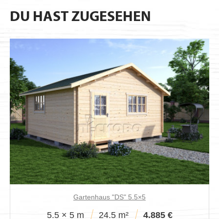
DU HAST ZUGESEHEN
Gartenhaus "DS" 5.5×5
5.5 × 5 m
24.5 m²
4.885 €