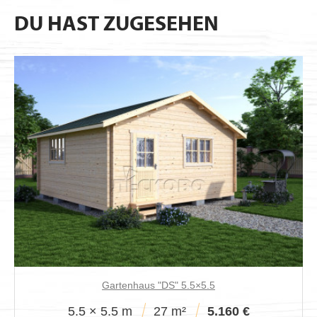
DU HAST ZUGESEHEN
Gartenhaus "DS" 5.5×5.5
5.5 × 5.5 m
27 m²
5.160 €