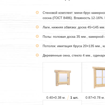
Стеновой комплект: мини-брус камерн
сосна (ГОСТ 8486). Влажность 12-16%. В
Лаги, нижняя обвязка: доска 45×145 мм
Полы: половая доска 35 мм., камерной 
Потолок: имитация бруса 20×135 мм., 
Деревянные окна, стекло 4 мм., одина
0.40×0.38 м.
1 шт.
0.87×0.78 м.