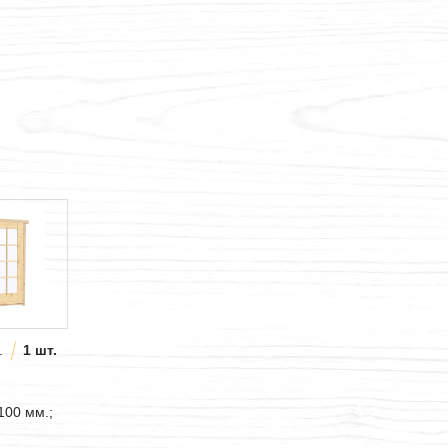
.
1 шт.
100 мм.;