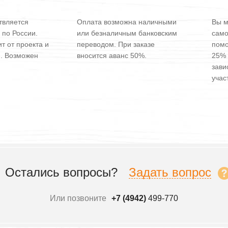
твляется
Оплата возможна наличными
Вы м
 по России.
или безналичным банковским
само
т от проекта и
переводом. При заказе
помо
и. Возможен
вносится аванс 50%.
25% 
зави
участ
Остались вопросы?
Задать вопрос
Или позвоните
+7 (4942)
499-770