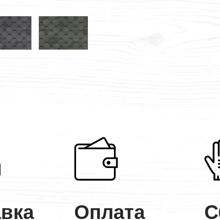
авка
Оплата
С