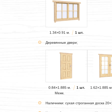
1.34×0.91 м.
1 шт.
Деревянные двери;
0.84×1.885 м.
1 шт.
1.62×1.885 м
Межк.
Наличники: сухая строганная доска 20×