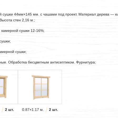
ой сушки
44мм
×145 мм. с чашами под проект. Материал дерева — е
ысота стен 2,16 м.;
. камерной сушки 12-16%;
сушки;
камерной сушки;
рные. Обработка бесцветным антисептиком. Фурнитура;
2 шт.
0.87×1.17 м.
2 шт.