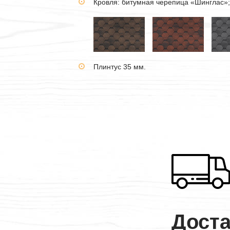
Кровля: битумная черепица «Шинглас»;
Плинтус 35 мм.
Дост