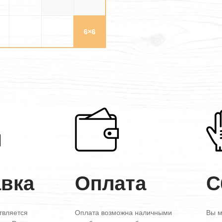
6×6
авка
Оплата
С
твляется
Оплата возможна наличными
Вы м