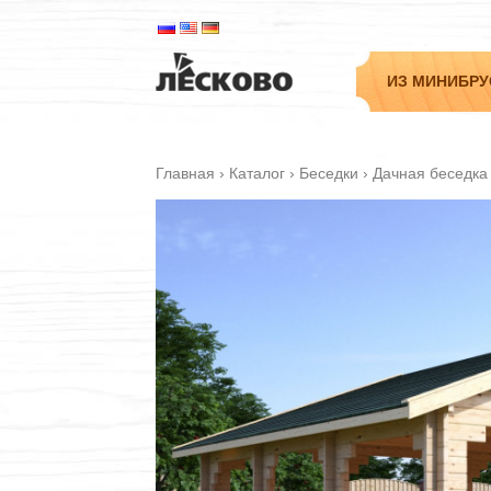
ИЗ МИНИБРУ
Главная
›
Каталог
›
Беседки
›
Дачная беседка
Садовые
Дачные
Гостевые