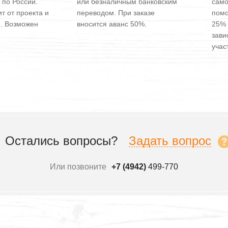
 по России.
или безналичным банковским
само
т от проекта и
переводом. При заказе
помо
и. Возможен
вносится аванс 50%.
25% 
зави
участ
Остались вопросы?
Задать вопрос
Или позвоните
+7 (4942)
499-770