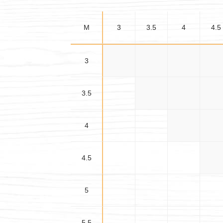
M
3
3.5
4
4.5
3
3×3
3×3.5
3×4
3×4.
3.5
3.5×3.5
3.5×4
3.5×4
4
4×4
4×4.
4.5
4.5×4
5
5.5