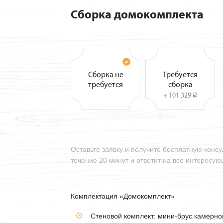
Сборка домокомплекта
Сборка не
Требуется
требуется
сборка
+ 101 329
i
Оставьте заявку и получите бесплатную конс
течение 20 минут и ответит на все интересу
Комплектация «Домокомплект»
Стеновой комплект: мини-брус камерн