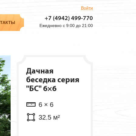
Войти
Объем: 7.5 м³
+7 (4942)
499-770
Мест: 3 шт.
ТАКТЫ
Ежедневно с 9:00 до 21:00
Дачная
беседка серия
"БС" 6×6
6 × 6
32.5 м²