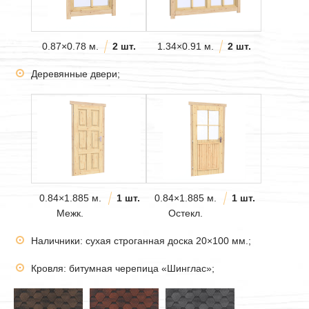
0.87×0.78 м.
2 шт.
1.34×0.91 м.
2 шт.
Деревянные двери;
0.84×1.885 м.
1 шт.
0.84×1.885 м.
1 шт.
Межк.
Остекл.
Наличники: сухая строганная доска 20×100 мм.;
Кровля: битумная черепица «Шинглас»;