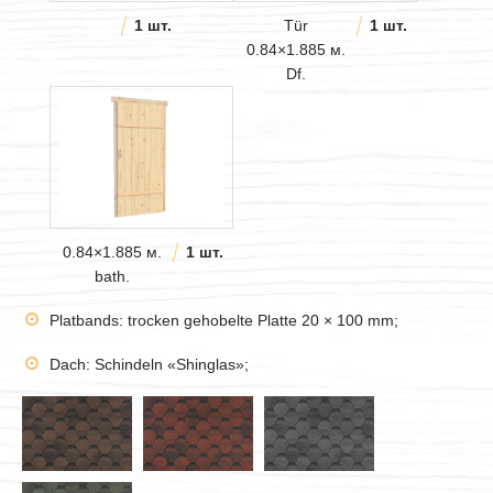
1 шт.
Tür
1 шт.
0.84×1.885 м.
Df.
0.84×1.885 м.
1 шт.
bath.
Platbands: trocken gehobelte Platte 20 × 100 mm;
Dach: Schindeln «Shinglas»;