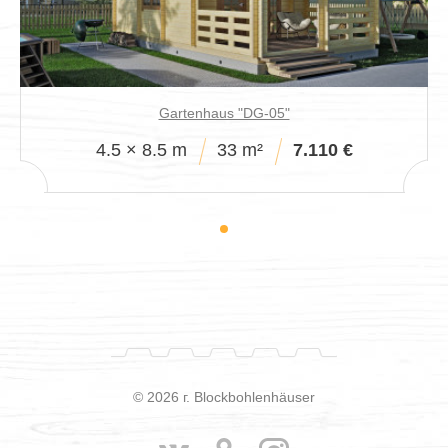
Gartenhaus "DG-05"
4.5 × 8.5 m
33 m²
7.110 €
© 2026 г. Blockbohlenhäuser