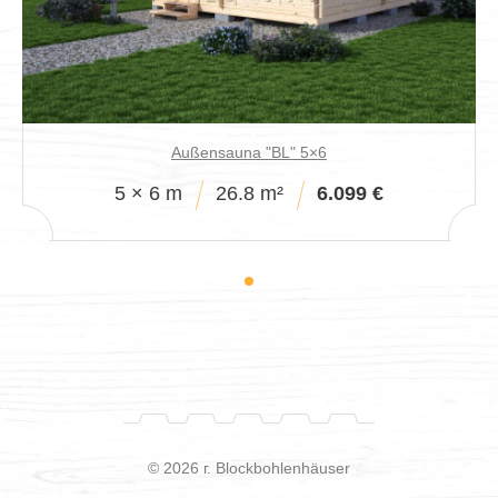
Außensauna "BL" 5×6
5 × 6 m
26.8 m²
6.099 €
© 2026 г. Blockbohlenhäuser