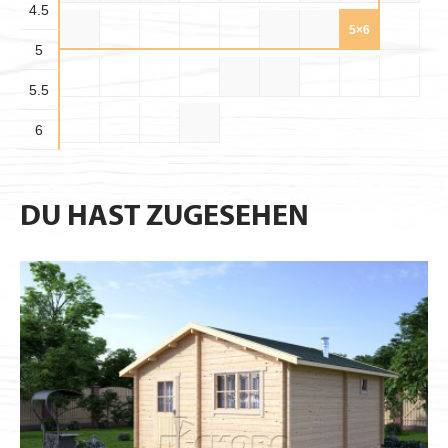
4.5
4.5×6
5×5
5×5.5
5×6
5
5.5×
5.5×6
5.5
5.5
6×6
6
DU HAST ZUGESEHEN