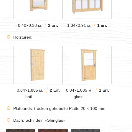
0.40×0.38 м.
2 шт.
1.34×0.91 м.
1 шт.
Holztüren;
0.84×1.885 м.
2 шт.
0.84×1.885 м.
1 шт.
bath.
glass.
Platbands: trocken gehobelte Platte 20 × 100 mm;
Dach: Schindeln «Shinglas»;