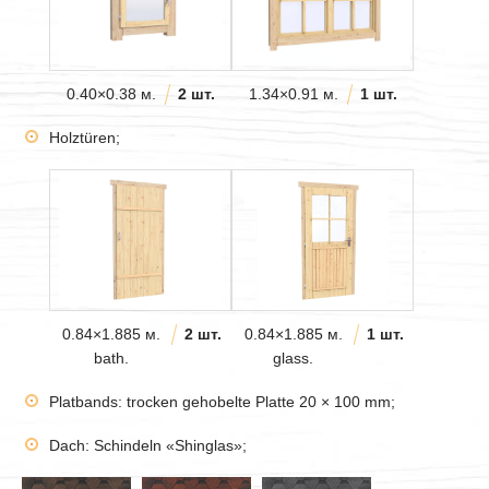
0.40×0.38 м.
2 шт.
1.34×0.91 м.
1 шт.
Holztüren;
0.84×1.885 м.
2 шт.
0.84×1.885 м.
1 шт.
bath.
glass.
Platbands: trocken gehobelte Platte 20 × 100 mm;
Dach: Schindeln «Shinglas»;