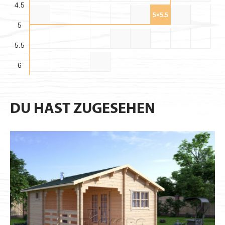
4.5
4.5×6
5×5
5×5.5
5×6
5
5.5×
5.5×6
5.5
5.5
6×6
6
DU HAST ZUGESEHEN