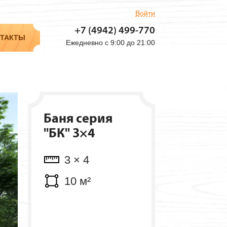
Войти
Объем: 4.5 м³
+7 (4942)
499-770
Мест: 2 шт.
ТАКТЫ
Ежедневно с 9:00 до 21:00
Баня серия
"БК" 3×4
3 × 4
10 м²