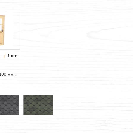
.
1 шт.
100 мм.;