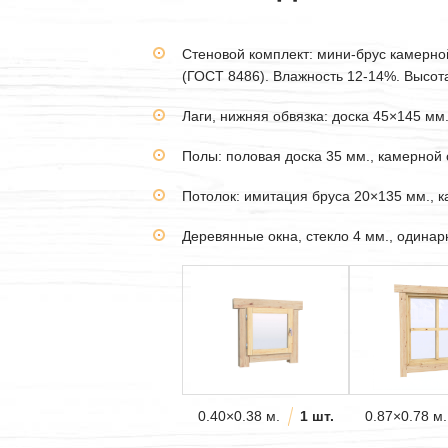
Стеновой комплект: мини-брус камерн
(ГОСТ 8486). Влажность 12-14%. Высота 
Лаги, нижняя обвязка: доска 45×145 мм
Полы: половая доска 35 мм., камерной 
Потолок: имитация бруса 20×135 мм., 
Деревянные окна, стекло 4 мм., одина
0.40×0.38 м.
1 шт.
0.87×0.78 м.