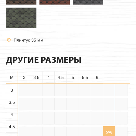
Плинтус 35 мм.
ДРУГИЕ РАЗМЕРЫ
M
3
3.5
4
4.5
5
5.5
6
3.5×
3
3×3
3×3.5
3×4
3×4.5
3×5
3×5.5
3×6
3.5×3
3.5
3.5
3.5×
3.5×
3.5×4
3.5×5
3.5×6
4×3
4×3.5
4×4
4×4.5
4.5
5.5
4
4.5×
4.5×
4.5×
4×5
4×5.5
4×6
4.5×3
4.5×4
4.5×5
3.5
4.5
5.5
4.5
4.5×6
5×3
5×3.5
5×4
5×4.5
5×5
5×5.5
5×6
5.5×3