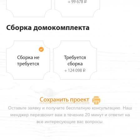
+ 99 678
i
Сборка домокомплекта
Сборка не
Требуется
требуется
сборка
+ 124 098
i
Сохранить проект
Оставьте заявку и получите бесплатную консультацию. Наш
менджер перезвонит вам в течение 20 минут и ответит на
все интересующие вас вопросы.