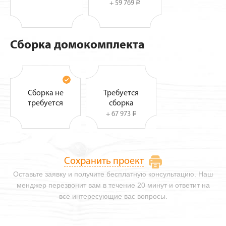
+ 59 769
i
Сборка домокомплекта
Сборка не
Требуется
требуется
сборка
+ 67 973
i
Сохранить проект
Оставьте заявку и получите бесплатную консультацию. Наш
менджер перезвонит вам в течение 20 минут и ответит на
все интересующие вас вопросы.