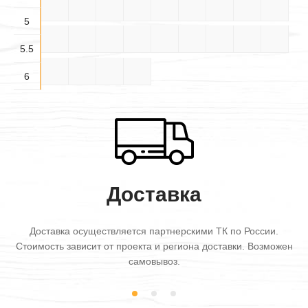
4.5×6
5×3
5×3.5
5×4
5×4.5
5×5
5×5.5
5×6
5.5×3
5
5.5×
5.5×
5.5×
5.5×4
5.5×5
5.5×6
6×3
6×3.5
6×4
3.5
4.5
5.5
5.5
6×4.5
6×5
6×5.5
6×6
6
Доставка
Доставка осуществляется партнерскими ТК по России.
Стоимость зависит от проекта и региона доставки. Возможен
самовывоз.