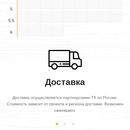
4.5×6
5×3
5×3.5
5×4
5×4.5
5×5
5×5.5
5×6
5.5×3
5
5.5×
5.5×
5.5×
5.5×4
5.5×5
5.5×6
6×3
6×3.5
6×4
3.5
4.5
5.5
5.5
6×4.5
6×5
6×5.5
6×6
6
Доставка
Доставка осуществляется партнерскими ТК по России.
Стоимость зависит от проекта и региона доставки. Возможен
самовывоз.