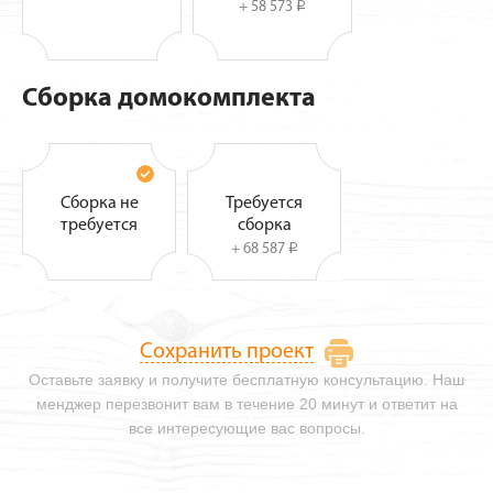
+ 58 573
i
Сборка домокомплекта
Сборка не
Требуется
требуется
сборка
+ 68 587
i
Сохранить проект
Оставьте заявку и получите бесплатную консультацию. Наш
менджер перезвонит вам в течение 20 минут и ответит на
все интересующие вас вопросы.