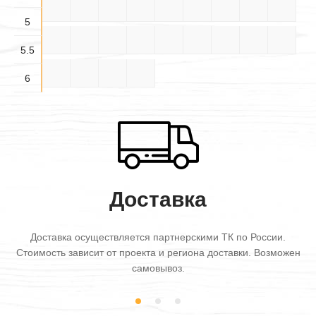
4.5×6
5×3
5×3.5
5×4
5×4.5
5×5
5×5.5
5×6
5.5×3
5
5.5×
5.5×
5.5×
5.5×4
5.5×5
5.5×6
6×3
6×3.5
6×4
3.5
4.5
5.5
5.5
6×4.5
6×5
6×5.5
6×6
6
Доставка
Доставка осуществляется партнерскими ТК по России.
Стоимость зависит от проекта и региона доставки. Возможен
самовывоз.