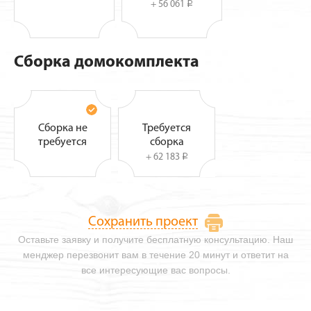
+ 56 061
i
Сборка домокомплекта
Сборка не
Требуется
требуется
сборка
+ 62 183
i
Сохранить проект
Оставьте заявку и получите бесплатную консультацию. Наш
менджер перезвонит вам в течение 20 минут и ответит на
все интересующие вас вопросы.