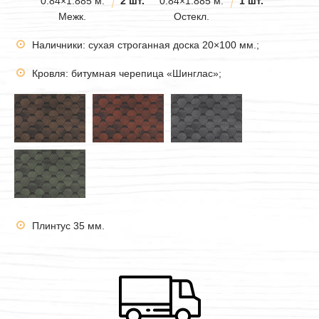
0.84×1.885 м.
2 шт.
0.84×1.885 м.
1 шт.
Межк.
Остекл.
Наличники: сухая строганная доска 20×100 мм.;
Кровля: битумная черепица «Шинглас»;
Плинтус 35 мм.