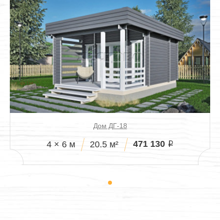
Дом ДГ-18
471 130
4 × 6 м
20.5 м²
i