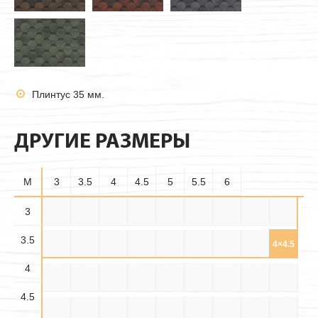
Плинтус 35 мм.
ДРУГИЕ РАЗМЕРЫ
M
3
3.5
4
4.5
5
5.5
6
3.5×
3
3×3
3×3.5
3×4
3×4.5
3×5
3×5.5
3×6
3.5×3
3.5
3.5
3.5×
3.5×
3.5×4
3.5×5
3.5×6
4×3
4×3.5
4×4
4×4.5
4.5
5.5
4
4.5×
4.5×
4.5×
4×5
4×5.5
4×6
4.5×3
4.5×4
4.5×5
3.5
4.5
5.5
4.5
4.5×6
5×3
5×3.5
5×4
5×4.5
5×5
5×5.5
5×6
5.5×3