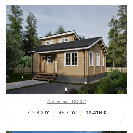
Gartenhaus "DG-39"
7 × 8.3 m
46.7 m²
12.416 €