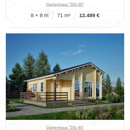
Gartenhaus "DG-35"
8 × 8 m
71 m²
12.489 €
Gartenhaus "DG-45"