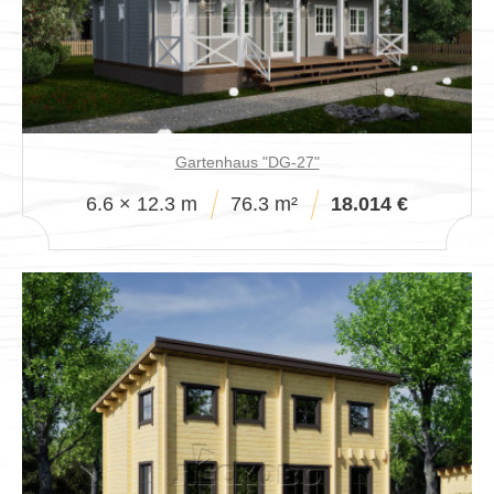
Gartenhaus "DG-27"
6.6 × 12.3 m
76.3 m²
18.014 €