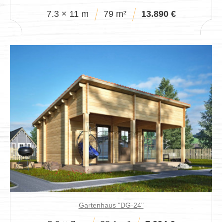
7.3 × 11 m
79 m²
13.890 €
Gartenhaus "DG-24"