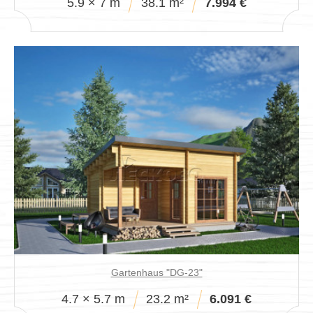
5.9 × 7 m
38.1 m²
7.994 €
Gartenhaus "DG-23"
4.7 × 5.7 m
23.2 m²
6.091 €