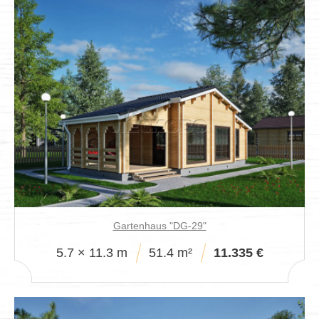
Gartenhaus "DG-29"
5.7 × 11.3 m
51.4 m²
11.335 €