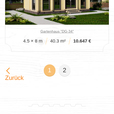
Gartenhaus "DG-34"
4.5 × 8 m
40.3 m²
10.647 €
1
2
Zurück