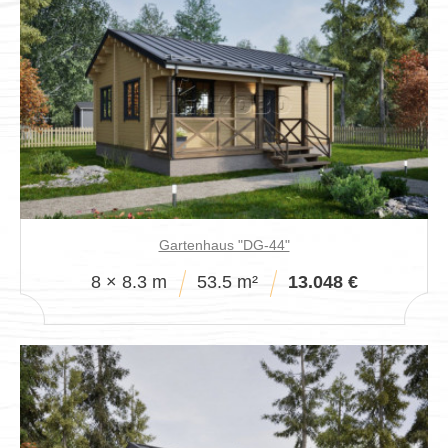
Gartenhaus "DG-44"
8 × 8.3 m
53.5 m²
13.048 €