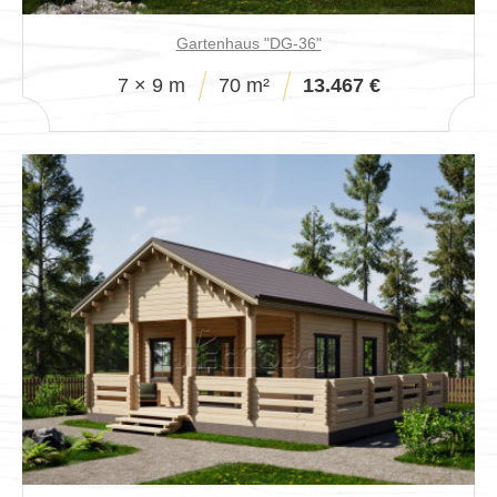
Gartenhaus "DG-36"
7 × 9 m
70 m²
13.467 €