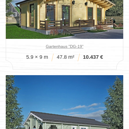
Verkaufspavillon
Gartenhaus "DG-19"
5.9 × 9 m
47.8 m²
10.437 €