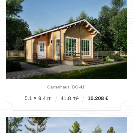
Gartenhaus "DG-41"
5.1 × 9.4 m
41.8 m²
10.208 €