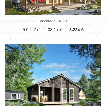
Gartenhaus "DG-21"
5.9 × 7 m
38.1 m²
8.224 €