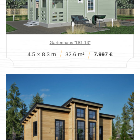
Gartenhaus "DG-13"
4.5 × 8.3 m
32.6 m²
7.997 €