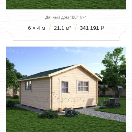
Дачный дом "ДС" 6×4
341 191
6 × 4 м
21.1 м²
i