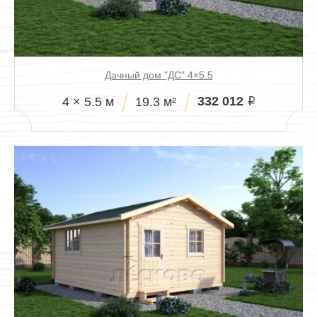
Дачный дом "ДС" 4×5.5
332 012
4 × 5.5 м
19.3 м²
i