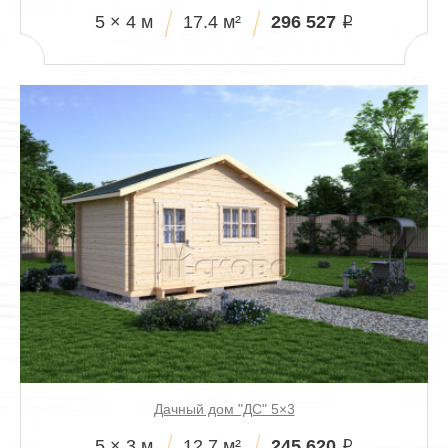
296 527
5 × 4 м
17.4 м²
i
Дачный дом "ДС" 5×3
245 620
5 × 3 м
12.7 м²
i