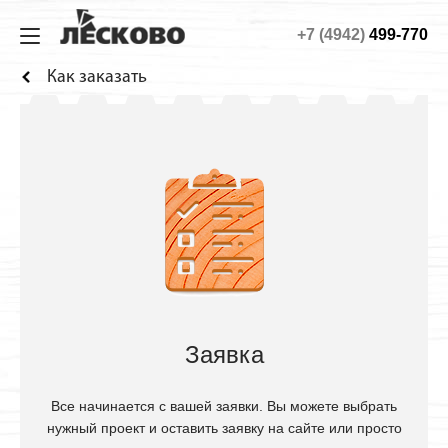
+7 (4942)
499-770
ИЗ МИНИБРУСА
ДОМА
ТЕХНОЛОГИЯ
О КОМПАНИИ
Как заказать
Дома
Садовые
Технология
О компании
Бани
Дачные
Материалы
Строительство
Беседки
Гостевые
Конструкция
Дилерство
Домики для детей
Сборка дома
Как заказать
Веранды
Фотогалерея
Хоз. блоки
Садовая мебель
Заявка
Будки для собак
Все начинается с вашей заявки. Вы можете выбрать
Навесы для машин
нужный проект и оставить заявку на сайте или просто