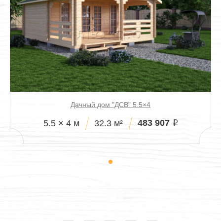
Дачный дом "ДСВ" 5.5×4
483 907
5.5 × 4 м
32.3 м²
i