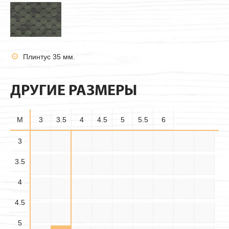
Плинтус 35 мм.
ДРУГИЕ РАЗМЕРЫ
M
3
3.5
4
4.5
5
5.5
6
3.5×
3
3×3
3×3.5
3×4
3×4.5
3×5
3×5.5
3×6
3.5×3
3.5
3.5
3.5×
3.5×
3.5×4
3.5×5
3.5×6
4×3
4×3.5
4×4
4×4.5
4.5
5.5
4
4.5×
4.5×
4.5×
4×5
4×5.5
4×6
4.5×3
4.5×4
4.5×5
3.5
4.5
5.5
4.5
4.5×6
5×3
5×3.5
5×4
5×4.5
5×5
5×5.5
5×6
5.5×3
5