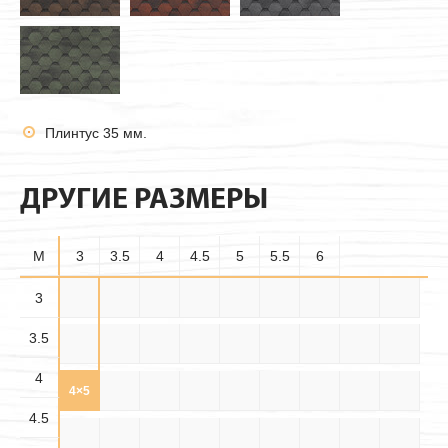
Плинтус 35 мм.
ДРУГИЕ РАЗМЕРЫ
M
3
3.5
4
4.5
5
5.5
6
3.5×
3
3×3
3×3.5
3×4
3×4.5
3×5
3×5.5
3×6
3.5×3
3.5
3.5
3.5×
3.5×
3.5×4
3.5×5
3.5×6
4×3
4×3.5
4×4
4×4.5
4.5
5.5
4
4.5×
4.5×
4.5×
4×5
4×5.5
4×6
4.5×3
4.5×4
4.5×5
3.5
4.5
5.5
4.5
4.5×6
5×3
5×3.5
5×4
5×4.5
5×5
5×5.5
5×6
5.5×3