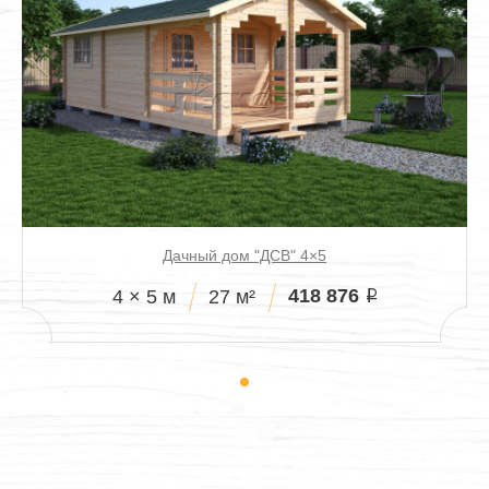
Дачный дом "ДСВ" 4×5
418 876
4 × 5 м
27 м²
i