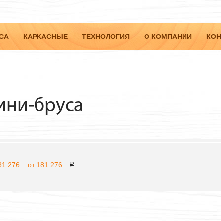
СА
КАРКАСНЫЕ
ТЕХНОЛОГИЯ
О КОМПАНИИ
КОН
ини-бруса
81 276
от 181 276
i