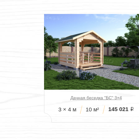
Дачная беседка "БС" 3×4
145 021
3 × 4 м
10 м²
i