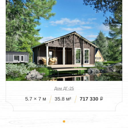
Дом ДГ-25
717 330
5.7 × 7 м
35.8 м²
i