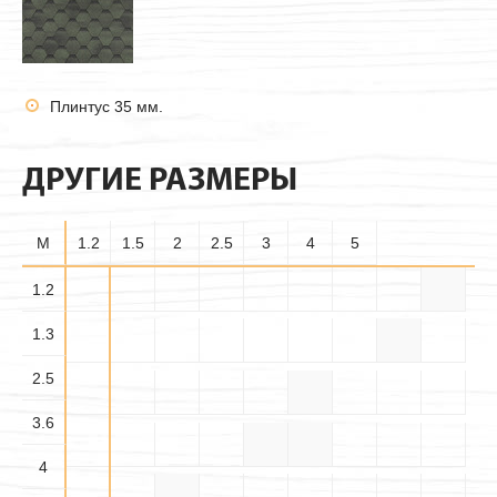
Плинтус 35 мм.
ДРУГИЕ РАЗМЕРЫ
M
1.2
1.5
2
2.5
3
4
5
1.3×
1.2
1.5
1.3
2.5×2
2.5
3.6×2
3.6
4×2.5
4×3
4
5×2.5