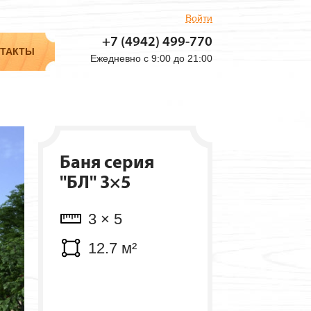
Войти
Объем: 4.7 м³
+7 (4942)
499-770
Мест: 2 шт.
ТАКТЫ
Ежедневно с 9:00 до 21:00
Баня серия
"БЛ" 3×5
3 × 5
12.7 м²