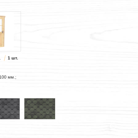
.
1 шт.
100 мм.;