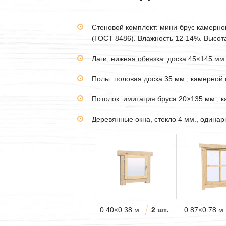
Стеновой комплект: мини-брус камерн
(ГОСТ 8486). Влажность 12-14%. Высота 
Лаги, нижняя обвязка: доска 45×145 мм
Полы: половая доска 35 мм., камерной 
Потолок: имитация бруса 20×135 мм., 
Деревянные окна, стекло 4 мм., одина
0.40×0.38 м.
2 шт.
0.87×0.78 м.